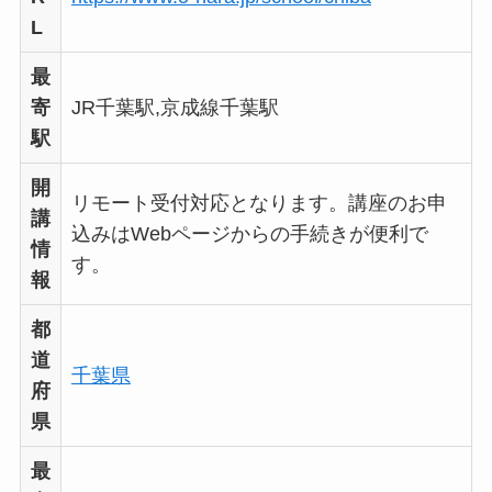
L
最
寄
JR千葉駅,京成線千葉駅
駅
開
リモート受付対応となります。講座のお申
講
込みはWebページからの手続きが便利で
情
す。
報
都
道
千葉県
府
県
最