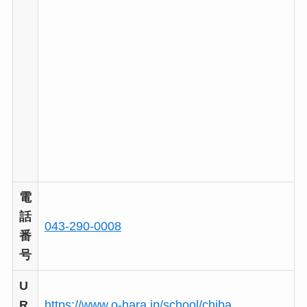
電
話
043-290-0008
番
号
U
R
https://www.o-hara.jp/school/chiba