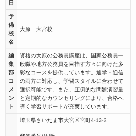
日
予
備
大原 大宮校
校
名
編
資格の大原の公務員講座は、国家公務員一
集
般職や地方公務員を目指す方々に向けた多
部
彩なコースを提供しています。通学・通信
コ
の両方に対応し、学習スタイルに合わせて
メ
選択可能です。また、圧倒的な問題演習量
ン
と定期的なカウンセリングにより、合格へ
ト
導く学習サポートが充実しています。
埼玉県さいたま市大宮区宮町4-13-2