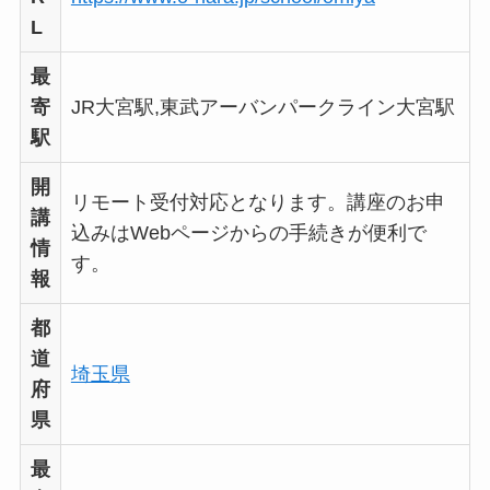
L
最
寄
JR大宮駅,東武アーバンパークライン大宮駅
駅
開
リモート受付対応となります。講座のお申
講
込みはWebページからの手続きが便利で
情
す。
報
都
道
埼玉県
府
県
最