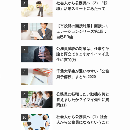
社会人から公務員へ（2）「転
職」活動スタートにあたって
【市役所の面接対策】面接シミ
ュレーションシリーズ第1回：
自己PR編
公務員試験の対策は、仕事や卒
論と両立できますか？イマイ先
生に質問(9)
千葉大学生が通いやすい「公務
務
員予備校」まとめ 2020
公務員に転職したい動機を何と
答えましたか？イマイ先生に質
問(11)
社会人から公務員へ（1）社会
人から公務員になるということ