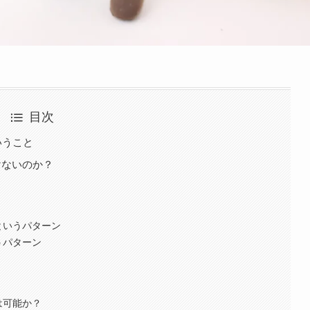
目次
いうこと
けないのか？
というパターン
うパターン
は可能か？