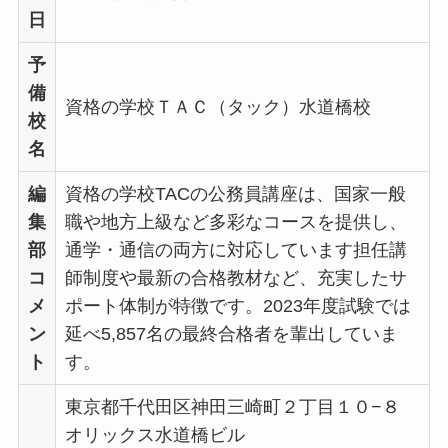
日
予
備
資格の学校ＴＡＣ（タック）水道橋校
校
名
編
資格の学校TACの公務員講座は、国家一般
集
職や地方上級など多彩なコースを提供し、
部
通学・通信の両方に対応しています担任講
コ
師制度や最新の合格教材など、充実したサ
メ
ポート体制が特徴です。2023年度試験では
ン
延べ5,857名の最終合格者を輩出していま
ト
す。
東京都千代田区神田三崎町２丁目１０−８
オリックス水道橋ビル